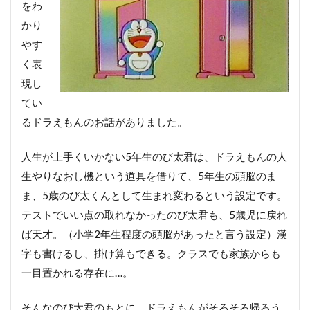
をわ
り
直
かり
し
やす
機
く表
■ヒ
現し
ント
2 実
てい
例
るドラえもんのお話がありました。
これ
のど
こが
人生が上手くいかない5年生のび太君は、ドラえもんの人
私の
生やりなおし機という道具を借りて、5年生の頭脳のま
望ん
だ人
ま、5歳のび太くんとして生まれ変わるという設定です。
生な
テストでいい点の取れなかったのび太君も、5歳児に戻れ
の？
ば天才。（小学2年生程度の頭脳があったと言う設定）漢
■
ヒ
字も書けるし、掛け算もできる。クラスでも家族からも
ン
一目置かれる存在に…。
ト
3
好
そんなのび太君のもとに、ドラえもんがそろそろ帰ろう