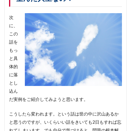
生
や
り
次
直
し
に、
プ
この
ラ
ン
話を
設
もっ
計
開
と具
始
体的
■
に落
ヒ
とし
ン
ト
込ん
5
だ実例をご紹介してみようと思います。
自
分
を
こうしたら変われます。という話は世の中に沢山あるか
知
と思うのですが、いくらいい話をきいても2日もすれば忘
ら
ず
れてしまいます。でも自分で気づけると、問題の根本解