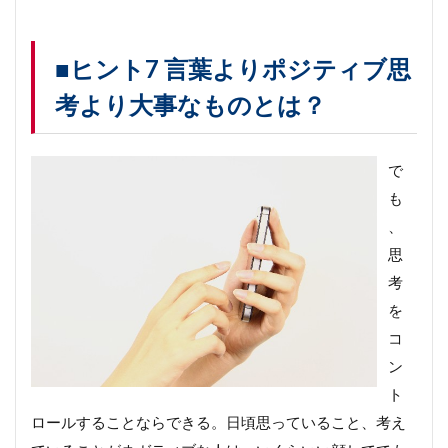
■ヒント7 言葉よりポジティブ思
考より大事なものとは？
で
も
、
思
考
を
コ
ン
ト
ロールすることならできる。日頃思っていること、考え