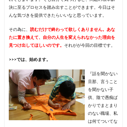
し
決に至るプロセスを踏み出すことができます。今日はそ
て
人
んな気づきを提供できたらいいなと思っています。
生
や
その為に、
り
読むだけで終わって欲しくありません。あな
直
たに置き換えて、自分の人生を変えられなかった理由を
す
見つけ出してほしいのです。
それがが今回の目標です。
こ
と
は
>>>では、始めます。
で
き
な
『話を聞かない
い
旦那、言うこと
■
を聞かない子
ヒ
ン
供、陰で愚痴ば
ト
かりでまとまり
6
人
のない職場、私
生
は何てついてな
は