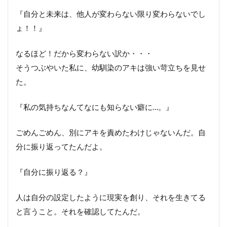
人
『自分と未来は、他人が変わらない限り変わらないでし
生
ょ！！』
や
り
直
なるほど！だから変わらない訳か・・・
す
そうつぶやいた私に、幼馴染のアキは強い苛立ちを見せ
4
つ
た。
の
書
き
『私の気持ちなんてなにも知らない癖に…。』
換
え
ごめんごめん、別にアキを責めたわけじゃないんだ。自
分に振り返ってたんだよ。
『自分に振り返る？』
人は自分の設定したように現実を創り、それを生きてる
と言うこと。それを確認してたんだ。