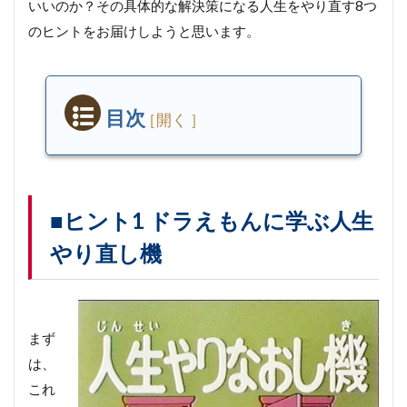
いいのか？その具体的な解決策になる人生をやり直す8つ
のヒントをお届けしようと思います。
目次
■
ヒ
ン
ト
1
■ヒント1 ドラえもんに学ぶ人生
ド
やり直し機
ラ
え
も
ん
に
学
まず
ぶ
は、
人
生
これ
や