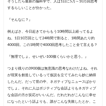
そうしたら最新の脳科学で、人は1日に5万～10万回思考
するらしいことが分かった。
『そんなに？』
例えばさ、今日起きてからもう10時間以上経ってるよ
ね。1日10万回として24時間で割ると、1時間あたり約
4000回。この1時間で4000回思考したこと全て言える？
『無理でしょ。せいぜい100個くらいかと思う。』
つまり残りの3900個は無意識の思考なわけだよね。それ
が現実を創造しているって仮説を立ててみたら妙に納得
したんだ。だって世の中、ネガティブなニュースばかり
でしょ。それに人はポジティブな会話よりもネガティブ
な会話の方が反応がいいんだ。だれだれがこんなに幸せ
になったという話よりも、誰がこんな失敗したとか、こ