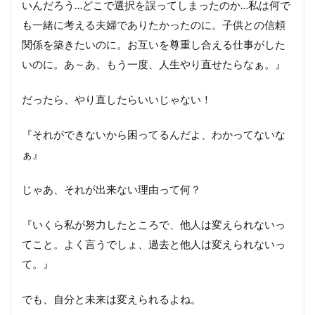
いんだろう…どこで選択を誤ってしまったのか…私は何で
ホ
ロ
も一緒に考える夫婦でありたかったのに。子供との信頼
グ
関係を築きたいのに。お互いを尊重し合える仕事がした
ラ
ム
いのに。あ～あ、もう一度、人生やり直せたらなぁ。』
■ヒ
ント
だったら、やり直したらいいじゃない！
7 言
葉よ
りポ
『それができないから困ってるんだよ、わかってないな
ジテ
ぁ』
ィブ
思考
より
じゃあ、それが出来ない理由って何？
大事
なも
『いくら私が努力したところで、他人は変えられないっ
のと
は？
てこと。よく言うでしょ、過去と他人は変えられないっ
■
て。』
ヒ
ン
でも、自分と未来は変えられるよね。
ト
8