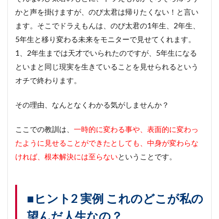
転
かと声を掛けますが、のび太君は帰りたくない！と言い
の
き
ます。そこでドラえもんは、のび太君の1年生、2年生、
っ
5年生と移り変わる未来をモニターで見せてくれます。
か
け
1、2年生までは天才でいられたのですが、5年生になる
は
といまと同じ現実を生きていることを見せられるという
い
つ
オチで終わります。
も
ネ
その理由、なんとなくわかる気がしませんか？
ガ
テ
ィ
ここでの教訓は、
一時的に変わる事や、表面的に変わっ
ブ
たように見せることができたとしても、中身が変わらな
か
ら
ければ、根本解決には至らない
ということです。
■
ヒ
ン
ト
■ヒント2 実例 これのどこが私の
4
望んだ人生なの？
人