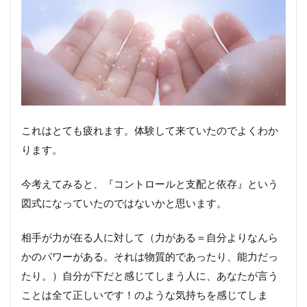
ま
う
2.ほ
んと
うの
自分
の気
持ち
を知
これはとても疲れます。体験して来ていたのでよくわか
って
欲し
ります。
い。
3.し
今考えてみると、『コントロールと支配と依存』という
なや
図式になっていたのではないかと思います。
かで
柔軟
であ
相手が力が在る人に対して（力がある＝自分よりなんら
って
かのパワーがある。それは物質的であったり、能力だっ
も、
しっ
たり。）自分が下だと感じてしまう人に、あなたが言う
かり
ことは全て正しいです！のような気持ちを感じてしま
と自