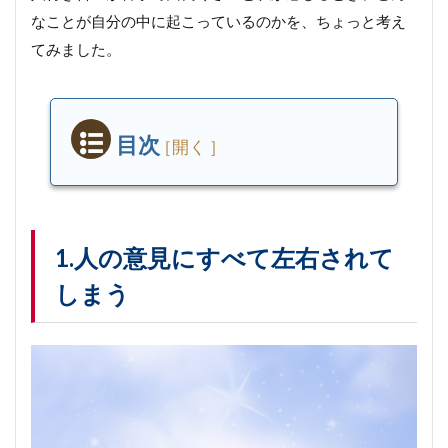
なことが自分の中に起こっているのかを、ちょっと考え
てみました。
目次
1.
人
の
意
見
1.人の意見にすべて左右されて
に
しまう
す
べ
て
左
右
さ
れ
て
し