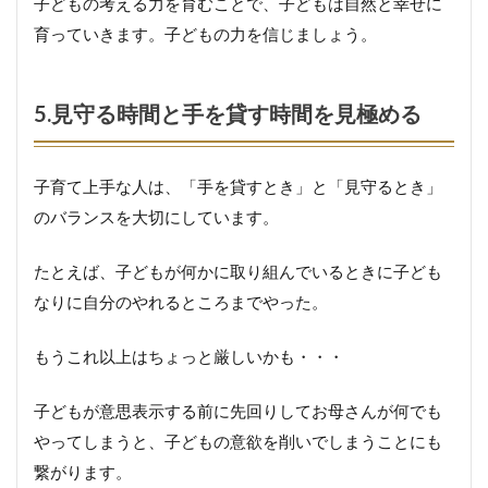
子どもの考える力を育むことで、子どもは自然と幸せに
よ
育っていきます。子どもの力を信じましょう。
う
に
す
る
5.見守る時間と手を貸す時間を見極める
5.
子
子育て上手な人は、「手を貸すとき」と「見守るとき」
ど
のバランスを大切にしています。
も
の
前
たとえば、子どもが何かに取り組んでいるときに子ども
で
なりに自分のやれるところまでやった。
身
内
の
もうこれ以上はちょっと厳しいかも・・・
悪
口
を
子どもが意思表示する前に先回りしてお母さんが何でも
言
やってしまうと、子どもの意欲を削いでしまうことにも
わ
繋がります。
な