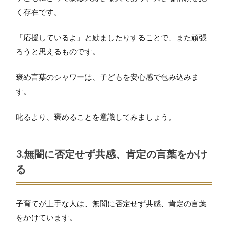
時
間
く存在です。
を
確
「応援しているよ」と励ましたりすることで、また頑張
保
す
ろうと思えるものです。
る
子
褒め言葉のシャワーは、子どもを安心感で包み込みま
育
す。
て
が
上
叱るより、褒めることを意識してみましょう。
手
な
人
が
3.無闇に否定せず共感、肯定の言葉をかけ
気
る
を
つ
け
て
子育てが上手な人は、無闇に否定せず共感、肯定の言葉
い
をかけています。
る