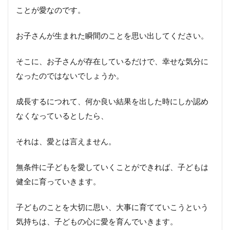
共
ことが愛なのです。
感、
肯定
の言
お子さんが生まれた瞬間のことを思い出してください。
葉を
かけ
る
そこに、お子さんが存在しているだけで、幸せな気分に
なったのではないでしょうか。
4.
「指
成長するにつれて、何か良い結果を出した時にしか認め
示」
なくなっているとしたら、
や
「命
令」
それは、愛とは言えません。
では
なく
無条件に子どもを愛していくことができれば、子どもは
ヒン
トを
健全に育っていきます。
与え
て選
択す
子どものことを大切に思い、大事に育てていこうという
る機
気持ちは、子どもの心に愛を育んでいきます。
会を