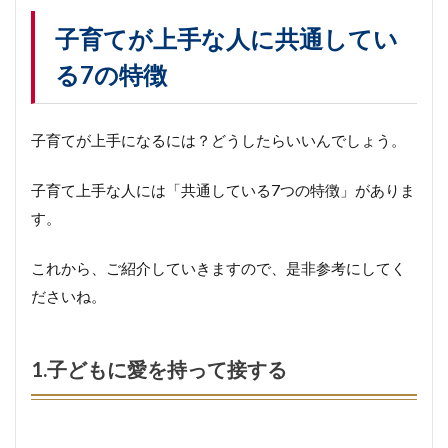
が
上
子育てが上手な人に共通してい
手
る7の特徴
な
人
に
共
子育てが上手になるには？どうしたらいいんでしょう。
通
し
て
子育て上手な人には「共通している7つの特徴」がありま
い
す。
る
7
の
これから、ご紹介していきますので、是非参考にしてく
特
ださいね。
徴
1.
1.子どもに愛を持って接する
子
ど
も
に
愛