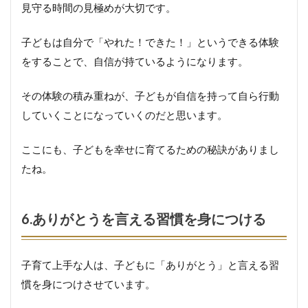
い
見守る時間の見極めが大切です。
て
否
子どもは自分で「やれた！できた！」というできる体験
定
し
をすることで、自信が持ているようになります。
な
い
その体験の積み重ねが、子どもが自信を持って自ら行動
していくことになっていくのだと思います。
7.
親
ここにも、子どもを幸せに育てるための秘訣がありまし
も
子
たね。
ど
も
か
ら
6.ありがとうを言える習慣を身につける
学
び
を
子育て上手な人は、子どもに「ありがとう」と言える習
得
る
慣を身につけさせています。