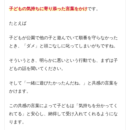
こ
と
子どもの気持ちに寄り添った言葉をかけ
です。
7
選
たとえば
1.
子どもが公園で他の子と遊んでいて順番を守らなかった
親
の
とき、「ダメ」と頭ごなしに叱ってしまいがちですね。
考
え
そういうとき、明らかに悪いという行動でも、まずは子
方
が
どもの話を聞いてください。
子
ど
も
そして「一緒に遊びたかったんだね。」と共感の言葉を
の
かけます。
考
え
方
この共感の言葉によって子どもは「気持ちを分かってく
に
れてる」と安心し、納得して受け入れてくれるようにな
な
る
ります。