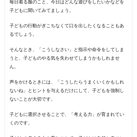
毎日着る服のこと、今日はどんな遊びをしたいかなどを
は
比
子どもに聞いてみてましょう。
べ
な
子どもの行動がぎこちなくて口を出したくなることもあ
い
るでしょう。
4.
そんなとき、「こうしなさい」と指示や命令をしてしま
子
ど
うと、子どものやる気を失わせてしまうかもしれませ
も
ん。
が
全
力
声をかけるときには、「こうしたらうまくいくかもしれ
を
出
ないね」とヒントを与えるだけにして、子どもを強制し
せ
ないことが大切です。
る
環
境
子どもに選択させることで、「考える力」が育まれてい
を
くのです。
作
れ
る