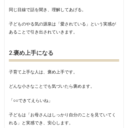
作る
同じ目線で話を聞き、理解してあげる。
5.
子どものやる気の源泉は「愛されている」という実感が
見
守
あることで引き出されていきます。
る
時
間
と
2.褒め上手になる
手
を
貸
子育て上手な人は、褒め上手です。
す
時
間
どんな小さなことでも気づいたら褒めます。
を
見
極
「○○できてえらいね」
め
る
子どもは「お母さんはしっかり自分のことを見ていてく
れる」と実感でき、安心します。
6.