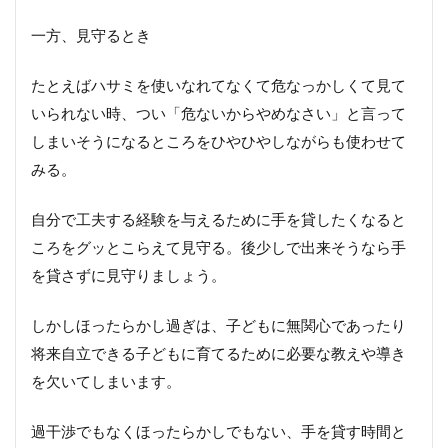
い
一方、見守るとき
6.
イ
たとえばハサミを使いなれてなくて危なっかしくて見て
ラ
いられない時、つい「危ないからやめなさい」と言って
イ
ラ
しまいそうになるところをひやひやしながらも使わせて
し
みる。
て
い
て
自分で工夫する経験を与えるために手を貸したくなると
も
ころをグッとこらえて見守る。後少しで出来そうなら手
子
ど
を貸さずに見守りましょう。
も
の
しかしほったらかし過ぎは、子どもに無関心であったり
存
在
将来自立できる子どもに育てるために必要な教えや導き
や
を欠いてしまいます。
人
格
に
過干渉でもなくほったらかしでもない、手を貸す時間と
つ