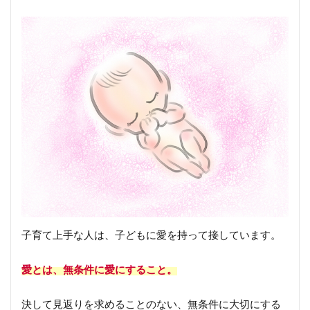
を
持
っ
て
接
す
る
2.
褒
め
上
手
に
な
る
子育て上手な人は、子どもに愛を持って接しています。
3.無
愛とは、無条件に愛にすること。
闇に
否定
せず
決して見返りを求めることのない、無条件に大切にする