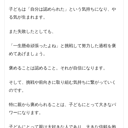
あ
子どもは「自分は認められた」という気持ちになり、や
り
が
る気が生まれます。
と
う
また失敗したとしても、
を
言
え
「一生懸命頑張ったよね」と挑戦して努力した過程を褒
る
習
めてあげましょう。
慣
を
褒めることは認めること。それが自信になります。
身
に
つ
そして、挑戦や前向きに取り組む気持ちに繋がっていく
け
のです。
る
特に親から褒められることは、子どもにとって大きなパ
7.
自
ワーになります。
分
の
子どもにとって親は大好きな人であり、大きな信頼を抱