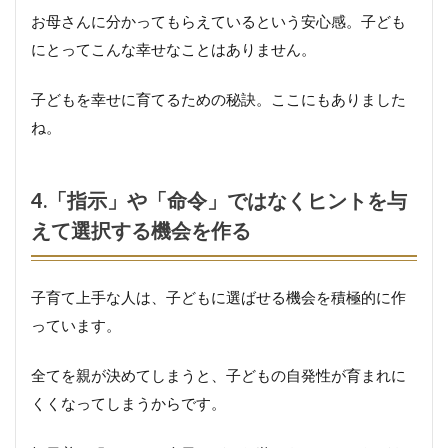
お母さんに分かってもらえているという安心感。子ども
2.嫌
がる
にとってこんな幸せなことはありません。
こと
をさ
子どもを幸せに育てるための秘訣。ここにもありました
せ
ず、
ね。
自分
から
率先
して
4.「指示」や「命令」ではなくヒントを与
やる
えて選択する機会を作る
まで
待っ
てみ
る
子育て上手な人は、子どもに選ばせる機会を積極的に作
っています。
3.
よ
全てを親が決めてしまうと、子どもの自発性が育まれに
そ
の
くくなってしまうからです。
子
と