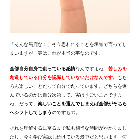
さや
ワク
ワク
する
感覚
って
あり
「そんな馬鹿な！」そう思われることを承知で言ってし
ます
か？
まいますが、実はこれが本当の事なのです。
３．
自分
全部自分自身で創っている感情
なんですよね。
苦しみを
の内
創造している自分を認識していないだけなんです。
もち
側を
癒し
ろん楽しいことだって自分で創っています。どちらを選
まし
んでいるのかは自分次第って、実はすごいことですよ
ょう
ね。だって、
楽しいことを選んでしまえば全部がそちら
４．
集中
へシフトしてしまう
のですもの。
が難
しい
それを理解するに至るまで私も相当な時間がかかりまし
と感
じる
たし、今も学び実践し続けている最中だと思います。何