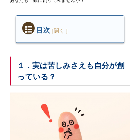
あなたも一緒に創ってみませんか？
目次
１．
実は
苦し
みさ
えも
１．実は苦しみさえも自分が創
自分
っている？
が創
って
い
る？
２．
その
思考
を感
じる
時、
楽し