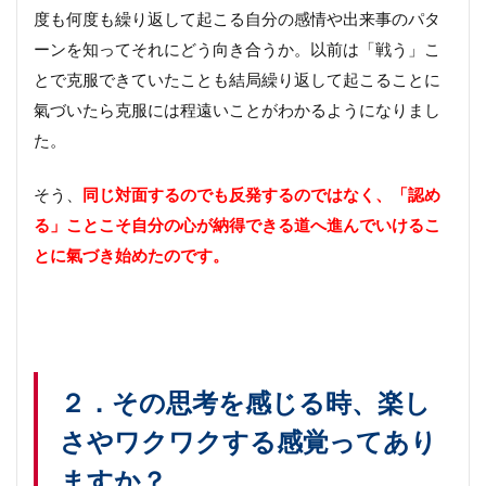
時の
度も何度も繰り返して起こる自分の感情や出来事のパタ
方法
ーンを知ってそれにどう向き合うか。以前は「戦う」こ
５．
心の
とで克服できていたことも結局繰り返して起こることに
癒し
氣づいたら克服には程遠いことがわかるようになりまし
をい
つも
た。
感じ
るた
そう、
同じ対面するのでも反発するのではなく、「認め
めに
る」ことこそ自分の心が納得できる道へ進んでいけるこ
とに氣づき始めたのです。
２．その思考を感じる時、楽し
さやワクワクする感覚ってあり
ますか？