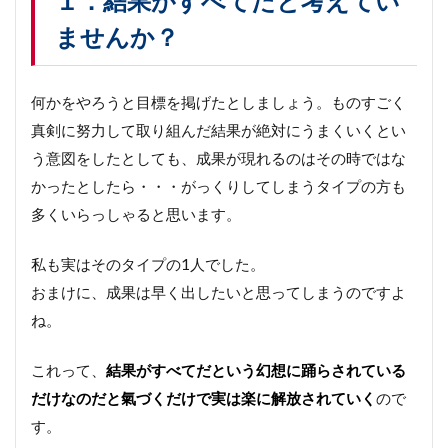
１．結果がすべてだと考えてい
考え
ませんか？
てい
ませ
ん
か？
何かをやろうと目標を掲げたとしましょう。ものすごく
２．
真剣に努力して取り組んだ結果が絶対にうまくいくとい
途中
経過
う意図をしたとしても、成果が現れるのはその時ではな
が大
かったとしたら・・・がっくりしてしまうタイプの方も
切な
多くいらっしゃると思います。
プロ
セス
だっ
私も実はそのタイプの1人でした。
た
おまけに、成果は早く出したいと思ってしまうのですよ
３．
ね。
シフ
トす
る大
これって、
結果がすべてだという幻想に踊らされている
切さ
を実
だけなのだと氣づくだけで実は楽に解放されていく
ので
感し
す。
てみ