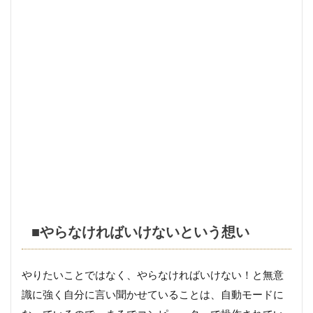
■
封
印
を
解
く
３・
意識
を変
える
チャ
ンス
＊
さ
■やらなければいけないという想い
い
ご
に
やりたいことではなく、やらなければいけない！と無意
識に強く自分に言い聞かせていることは、自動モードに