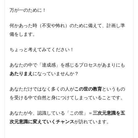
な
万が一のために！
い
と
い
何かあった時（不安や怖れ）のために備えて、計画し準
う
備をします。
想
い
ちょっと考えてみてください！
２・
願望
の裏
あなたの中で「達成感」を感じるプロセスがあまりにも
にあ
あたりまえ
る不
になっていませんか？
安に
気づ
あなただけではなく多くの人が
この世の教育
というもの
く
を受ける中で自然と身につけてしまっていることです。
■
あなたが今、認識している「この世」＝
三次元意識を五
目
覚
次元意識に変えていくチャンス
が訪れています。
め
の
時