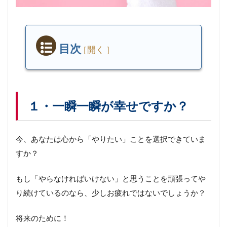
目次
１・
一瞬
一瞬
が幸
せで
１・一瞬一瞬が幸せですか？
す
か？
今、あなたは心から「やりたい」ことを選択できていま
■
すか？
や
ら
もし「やらなければいけない」と思うことを頑張ってや
な
け
り続けているのなら、少しお疲れではないでしょうか？
れ
ば
い
将来のために！
け