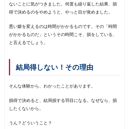
す
ないことに気がつきました。何度も繰り返した結果、損
る
得で決めるのをやめようと、やっと目が覚めました。
方
法
悪い癖を変えるのは時間がかかるものです。その「時間
繰
り
がかかるものだ」というその時間こそ、損をしている、
返
と言えるでしょう。
し
削
ぎ
落
結局得しない！その理由
と
す
さ
そんな体験から、わかったことがあります。
い
ご
に
損得で決めると、結局損する羽目になる。なぜなら、損
したくないから。
うん？どういうこと？