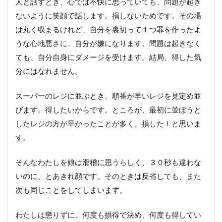
人と話すとき、心では不快に思っていても、問題が起き
二元性
の損
ないように笑顔で話します。損しないためです。その場
得！？
は丸く収まるけれど、自分を裏切って１つ罪を作ったよ
損
うな心地悪さに、自分が嫌になります。問題は起きなく
得
の
ても、自分自身にダメージを受けます。結局、得した気
基
分にはなれません。
準
ただ
スーパーのレジに並ぶとき、順番が早いレジを見定め並
し！
葛藤
びます。得したいからです。ところが、最初に並ぼうと
がな
したレジの方が早かったことが多く、損した！と思いま
けれ
す。
ばよ
し
本
そんなわたしを娘は滑稽に思うらしく、３０秒も違わな
当
いのに、とあきれ顔です。そのときは反省しても、また
の
次も同じことをしてしまいます。
意
味
で
わたしは懲りずに、何度も損得で決め、何度も得してい
得