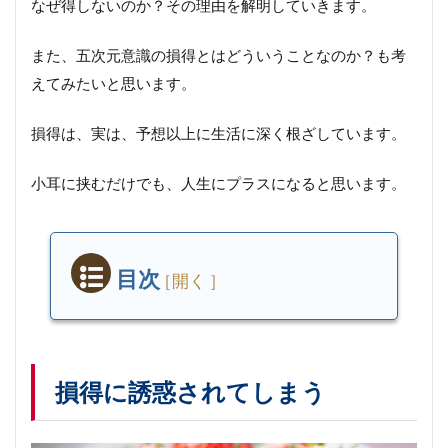
なぜ得しないのか？その理由を解明していきます。
また、五次元意識の損得とはどういうことなのか？も考
えてみたいと思います。
損得は、実は、予想以上に生活に深く根ざしています。
小耳に挟むだけでも、人生にプラスになると思います。
目次
損
得
に
誘
惑
損得に誘惑されてしまう
さ
れ
て