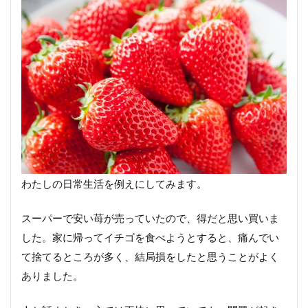
し
ま
う
結局
得し
な
い！
その
理由
ち
ょ
っ
と
わたしの日常生活を例えにしてみます。
脱
線
スーパーで安い苺が売っていたので、得だと思い買いま
こん
した。家に帰ってイチゴを食べようとすると、痛んでい
な損
得勘
て捨てるところが多く、結局損をしたと思うことがよく
定に
ありました。
辟
易！