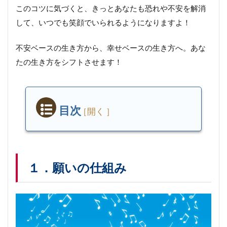
このコツに気づくと、きっとあなたも恐れや不安を解消
して、いつでも笑顔でいられるようになりますよ！
不安ベースの生き方から、幸せベースの生き方へ。あな
たの生き方をシフトさせます！
目次
１．
願い
の仕
組み
１．願いの仕組み
２．
幸せ
を引
き寄
せる
には