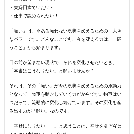
４．い
・夫婦円満でいたい～
つかは
幸せに
・仕事で認められたい！
な
る・・
「願い」は、今ある願わない現状を変えるための、大き
をやめ
る
なパワーです。どんなことでも、今を変える力は、「願
５．
うこと」から始まります。
「今」
幸せと
目の前が望まない現状で、それを変化させたいとき、
感じる
にはど
「本当はこうなりたい」と願いませんか？
うした
らい
それは、その「願い」が今の現状を変えるための原動力
い？
となって、物事を動かしていく力だからです。物事はい
６．
幸せ
つだって、流動的に変化し続けています。その変化を産
を引
み出す力が「願い」なのです。
き寄
せる
コツ
「幸せになりたい．．」と思うことは、幸せを引き寄せ
るための大切なステップです。