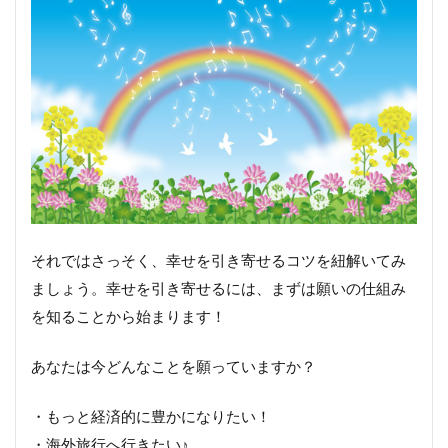
どう
した
らい
い
の？
引き
寄せ
の法
則
で、
何が
引き
それではさっそく、幸せを引き寄せるコツを紐解いてみ
寄せ
られ
ましょう。幸せを引き寄せるには、まずは願いの仕組み
てる
を知ることから始まります！
の
ー？
あなたは今どんなことを願っていますか？
３．
感情
の解
・もっと経済的に豊かになりたい！
放
・海外旅行へ行きたい♪