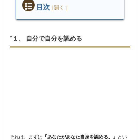
目次
*
１、
自分
で自
*１、 自分で自分を認める
分を
認め
る
*
世
間
に
求
め
る
承
認
欲
求
の
それは、まずは
「あなたがあなた自身を認める。」
とい