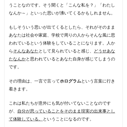
原
うことなのです。そう聞くと「こんな私を？」「わたし
因
なんか～」といった思いが沸いてくるかもしれません。
は
もしそういう思いが出てくるとしたら、それがそのまま
*
感
あなたは社会や家庭、学校で周りの人からそんな風に思
情
われているという体験をしていることになります。人か
の
特
ら
そんなあなた
として見られていると感じ、
どうせあな
質
たなんか
と思われているとあなた自身が感じてしまうの
です。
*
自
その理由は、一言で言って
ホログラム
という言葉に行き
己
信
着きます。
頼
へ
これは私たちが意外にも気が付いてないことなのです
の
強
が、
自分が思っていることをそのまま現実の出来事とし
い
て体験している。
ということになるのです。
確
信