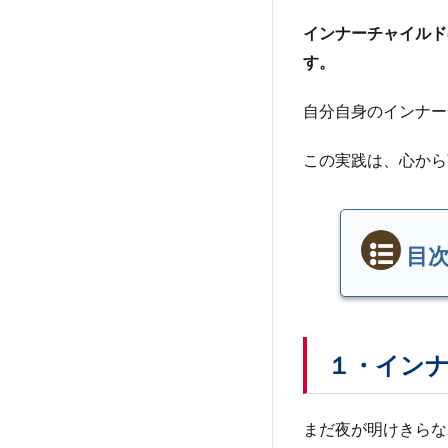
インナーチャイルド
す。
自分自身のインナー
この実践は、心から
目
１・
イン
ナー
チャ
１・イン
イル
ドと
の出
まだ夜が明けきらな
会い