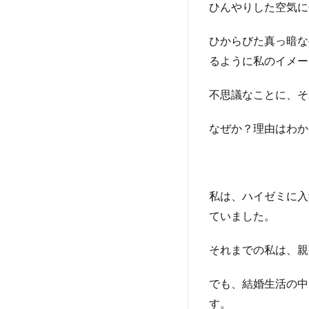
ひんやりした空気に
２・
寄り
ひからびた真っ暗な
添う
るように私のイメー
３・
守っ
てい
不思議なことに、そ
るも
の
なぜか？理由はわか
＊
エ
ピ
私は、ハイゼミに入
ソ
ていました。
ー
ド
＊
それまでの私は、親
４・
すべ
でも、結婚生活の中
ては
す。