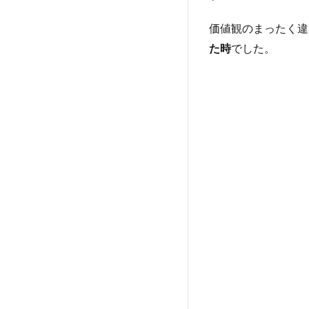
今に
ある
価値観のまったく違
５・
た時
でした。
解放
する
＊
新
し
い
一
歩
＊