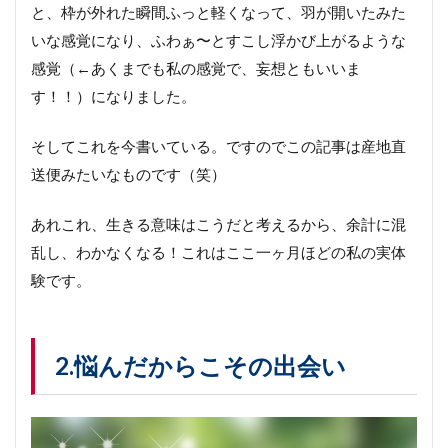
追
と、枠が外れた瞬間ふっと軽くなって、羽が開いたみた
記
いな感覚になり、ふわぁ〜とすこし浮かび上がるような
感覚（←あくまでも私の感覚で、妄想ともいいま
す！！）になりました。
そしてこれを今書いている。ですのでこの記事は産地直
送便みたいなものです（笑）
あれこれ、生きる意味はこうだと考えるから、余計に混
乱し、わかなくなる！これはここ一ヶ月ほどの私の実体
験です。
2.悩んだからこその出会い