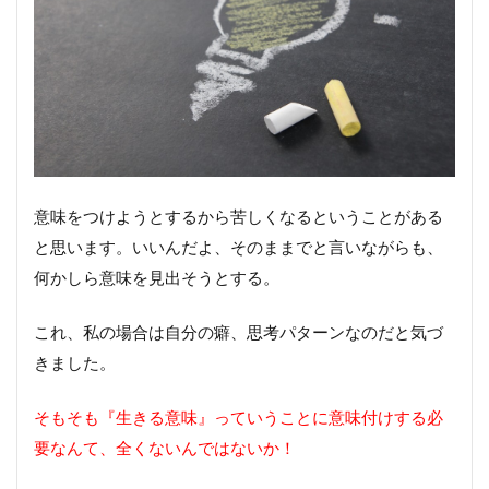
悩
ん
だ
か
ら
こ
そ
の
出
会
意味をつけようとするから苦しくなるということがある
い
と思います。いいんだよ、そのままでと言いながらも、
3.
何かしら意味を見出そうとする。
捉
え
方
これ、私の場合は自分の癖、思考パターンなのだと気づ
を
変
きました。
え
て
そもそも『生きる意味』っていうことに意味付けする必
み
る
要なんて、全くないんではないか！
☆