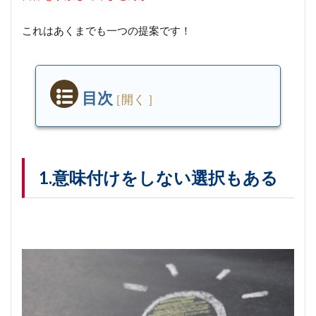
これはあくまでも一つの提案です！
目次
1.
意
味
付
け
1.意味付けをしない選択もある
を
し
な
い
選
択
も
あ
る
2.